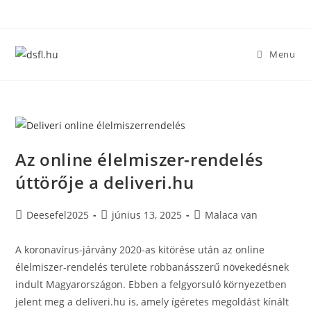
Skip
to
content
Menu
Az online élelmiszer-rendelés
úttörője a deliveri.hu
Post
Post
Post
Deesefel2025
június 13, 2025
Malaca van
author:
published:
category:
A koronavírus-járvány 2020-as kitörése után az online
élelmiszer-rendelés területe robbanásszerű növekedésnek
indult Magyarországon. Ebben a felgyorsuló környezetben
jelent meg a deliveri.hu is, amely ígéretes megoldást kínált