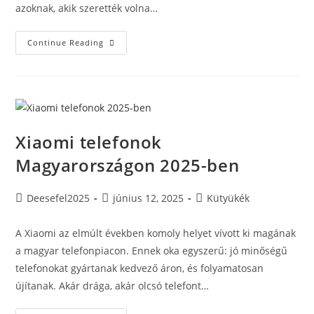
azoknak, akik szerették volna…
Az
Continue Reading
Online
Élelmiszer-
Rendelés
Úttörője
A
Deliveri.hu
Xiaomi telefonok
Magyarországon 2025-ben
Post
Post
Post
Deesefel2025
június 12, 2025
Kütyükék
author:
published:
category:
A Xiaomi az elmúlt években komoly helyet vívott ki magának
a magyar telefonpiacon. Ennek oka egyszerű: jó minőségű
telefonokat gyártanak kedvező áron, és folyamatosan
újítanak. Akár drága, akár olcsó telefont…