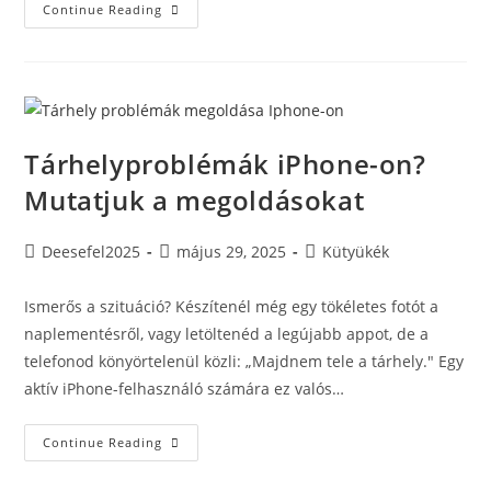
Xiaomi
Continue Reading
Telefonok
Magyarországon
2025-
Ben
Tárhelyproblémák iPhone-on?
Mutatjuk a megoldásokat
Post
Post
Post
Deesefel2025
május 29, 2025
Kütyükék
author:
published:
category:
Ismerős a szituáció? Készítenél még egy tökéletes fotót a
naplementésről, vagy letöltenéd a legújabb appot, de a
telefonod könyörtelenül közli: „Majdnem tele a tárhely." Egy
aktív iPhone-felhasználó számára ez valós…
Tárhelyproblémák
Continue Reading
IPhone-
On?
Mutatjuk