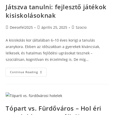
Játszva tanulni: fejlesztő játékok
kisiskolásoknak
Post
Post
Post
Deesefel2025
április 25, 2025
Szocio
author:
published:
category:
A kisiskolás kor (általában 6–10 éves korig) a tanulás
aranykora. Ebben az időszakban a gyerekek kíváncsiak,
lelkesek, és hatalmas fejlődési ugrásokat tesznek –
szociálisan, kognitívan és érzelmileg is. De míg…
Játszva
Continue Reading
Tanulni:
Fejlesztő
Játékok
Kisiskolásoknak
Tópart vs. Fürdőváros – Hol éri