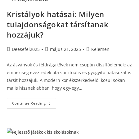
Érdemes
Kristályok hatásai: Milyen
tulajdonságokat társítanak
hozzájuk?
Post
Post
Post
Deesefel2025
május 21, 2025
Kelemen
author:
published:
category:
Az ásványok és féldrágakövek nem csupán díszítőelemek: az
emberiség évezredek óta spirituális és gyógyító hatásokat is
társít hozzájuk. A modern kor ékszerkedvelői közül sokan
ma is hisznek abban, hogy egy-egy…
Kristályok
Continue Reading
Hatásai:
Milyen
Tulajdonságokat
Társítanak
Hozzájuk?