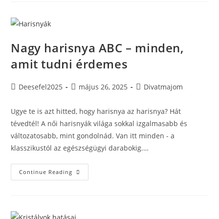
A
Megoldásokat
Nagy harisnya ABC – minden,
amit tudni érdemes
Post
Post
Post
Deesefel2025
május 26, 2025
Divatmajom
author:
published:
category:
Ugye te is azt hitted, hogy harisnya az harisnya? Hát
tévedtél! A női harisnyák világa sokkal izgalmasabb és
változatosabb, mint gondolnád. Van itt minden - a
klasszikustól az egészségügyi darabokig.…
Nagy
Continue Reading
Harisnya
ABC
–
Minden,
Amit
Tudni