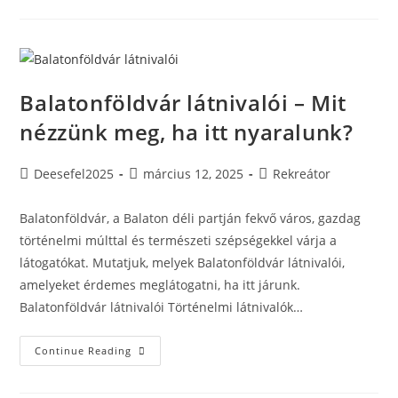
Budapest
Belvárosában:
Kényelem
És
Elérhetőség
Balatonföldvár látnivalói – Mit
nézzünk meg, ha itt nyaralunk?
Post
Post
Post
Deesefel2025
március 12, 2025
Rekreátor
author:
published:
category:
Balatonföldvár, a Balaton déli partján fekvő város, gazdag
történelmi múlttal és természeti szépségekkel várja a
látogatókat. Mutatjuk, melyek Balatonföldvár látnivalói,
amelyeket érdemes meglátogatni, ha itt járunk.
Balatonföldvár látnivalói Történelmi látnivalók…
Balatonföldvár
Continue Reading
Látnivalói
–
Mit