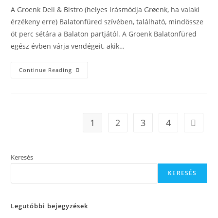
A Groenk Deli & Bistro (helyes írásmódja Grøenk, ha valaki
érzékeny erre) Balatonfüred szívében, található, mindössze
öt perc sétára a Balaton partjától. A Groenk Balatonfüred
egész évben várja vendégeit, akik…
Groenk
Continue Reading
Balatonfüred:
Itt
Készül
A
Legjobb
Steak
És
1
2
3
4
Go to t
Hamburger
A
Régióban?
Keresés
KERESÉS
Legutóbbi bejegyzések