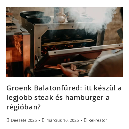
Nézzünk
Meg,
Ha
Itt
Nyaralunk?
Groenk Balatonfüred: itt készül a
legjobb steak és hamburger a
régióban?
Post
Post
Post
Deesefel2025
március 10, 2025
Rekreátor
author:
published:
category: