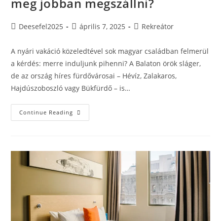
meg jobban megszállni?
Post
Post
Post
Deesefel2025
április 7, 2025
Rekreátor
author:
published:
category:
A nyári vakáció közeledtével sok magyar családban felmerül
a kérdés: merre induljunk pihenni? A Balaton örök sláger,
de az ország híres fürdővárosai – Hévíz, Zalakaros,
Hajdúszoboszló vagy Bükfürdő – is…
Tópart
Continue Reading
Vs.
Fürdőváros
–
Hol
Éri
Meg
Jobban
Megszállni?