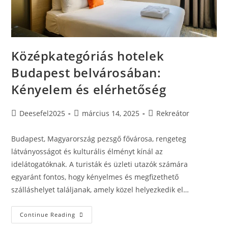
Középkategóriás hotelek
Budapest belvárosában:
Kényelem és elérhetőség
Post
Post
Post
Deesefel2025
március 14, 2025
Rekreátor
author:
published:
category:
Budapest, Magyarország pezsgő fővárosa, rengeteg
látványosságot és kulturális élményt kínál az
idelátogatóknak. A turisták és üzleti utazók számára
egyaránt fontos, hogy kényelmes és megfizethető
szálláshelyet találjanak, amely közel helyezkedik el…
Középkategóriás
Continue Reading
Hotelek