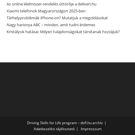
Az online élelmiszer-rendelés úttörője a deliveri.hu
Xiaomi telefonok Magyarországon 2025-ben
Tárhelyproblémák iPhone-on? Mutatjuk a megoldásokat
Nagy harisnya ABC – minden, amit tudni érdemes
Kristályok hatásai: Milyen tulajdonságokat társítanak hozzájuk?
Driving Skills for Life program – dsfl.hu archív
Adatkezelési tájékoztató
Impresszum